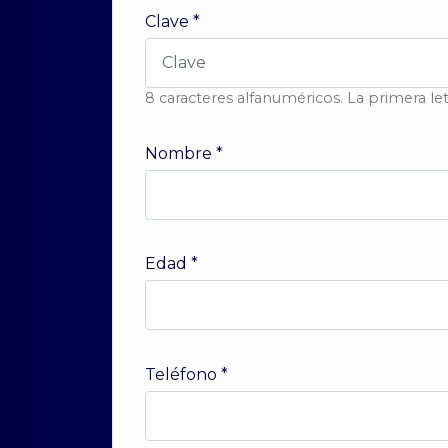
Clave
*
8 caracteres alfanuméricos. La primera l
Nombre
*
Edad
*
Teléfono
*