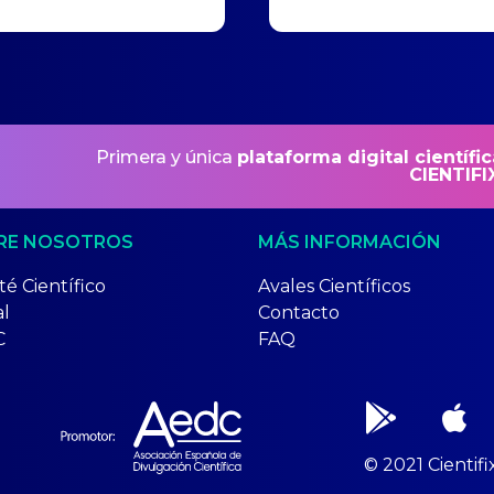
Primera y única
plataforma digital científic
CIENTIFI
RE NOSOTROS
MÁS INFORMACIÓN
é Científico
Avales Científicos
al
Contacto
C
FAQ
© 2021 Cientifi