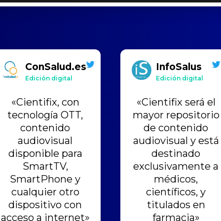
ConSalud.es
InfoSalus
Edición digital
Edición digital
«Cientifix, con
«Cientifix será el
tecnología OTT,
mayor repositorio
contenido
de contenido
audiovisual
audiovisual y está
disponible para
destinado
SmartTV,
exclusivamente a
SmartPhone y
médicos,
cualquier otro
científicos, y
dispositivo con
titulados en
acceso a internet»
farmacia»